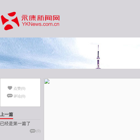
点赞(
0
)
评论(
0
)
上一篇
已经是第一篇了
(
0
)