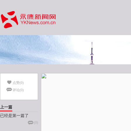
点赞(
0
)
评论(
0
)
上一篇
已经是第一篇了
(
0
)