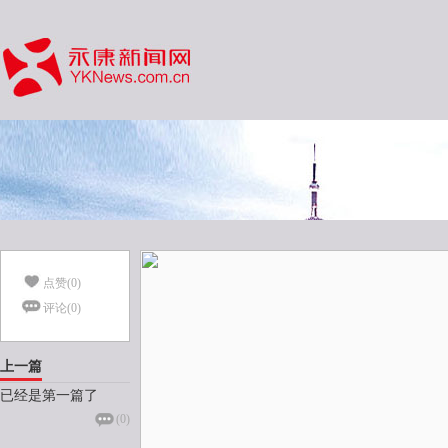
点赞(
0
)
评论(
0
)
上一篇
已经是第一篇了
(
0
)