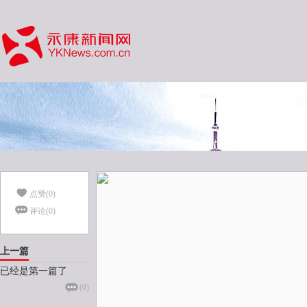
点赞(
0
)
评论(
0
)
上一篇
已经是第一篇了
(
0
)