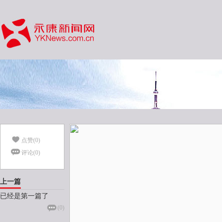
点赞(
0
)
评论(
0
)
上一篇
已经是第一篇了
(
0
)