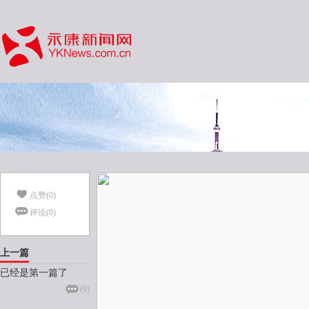
点赞(
0
)
评论(
0
)
上一篇
已经是第一篇了
(
0
)