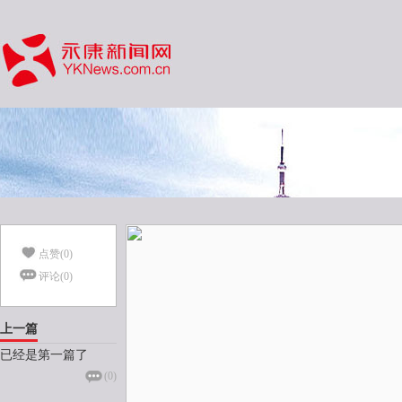
点赞(
0
)
评论(
0
)
上一篇
已经是第一篇了
(
0
)