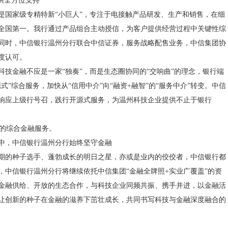
提供全方位支持
是国家级专精特新“小巨人”，专注于电接触产品研发、生产和销售，在细
全国第一。我行通过产品组合主动授信，为客户提供经营过程中关键性综
同时，中信银行温州分行联合中信证券，服务战略配售业务，中信集团协
度认可。
科技金融不应是一家“独奏”，而是生态圈协同的“交响曲”的理念，银行端
式”综合服务，加快从“信用中介”向“融资+融智”的“服务中介”转变。中信
响应上级行号召，践行开源式服务，为温州科技企业提供不止于银行
”的综合金融服务。
中，中信银行温州分行始终坚守金融
期的种子选手、蓬勃成长的明日之星，亦或是业内的佼佼者，中信银行都
，中信银行温州分行将继续依托中信集团“金融全牌照+实业广覆盖”的资
金融供给、开放的生态合作，与科技企业同频共振、携手并进，以金融活
让创新的种子在金融的滋养下茁壮成长，共同书写科技与金融深度融合的