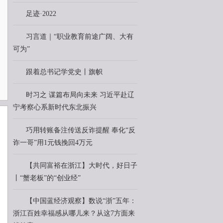
足迹·2022
习言道｜“职业教育前途广阔、大有
可为”
跟着总书记学党史丨旗帜
时习之 谋篇布局向未来 习近平赴辽
宁考察心系新时代东北振兴
巧用转账备注传送反诈提醒 奉化“反
诈一哥”用1元钱挽回4万元
【共同富裕在浙江】大时代，好日子
丨“蟹老板”的“创业经”
【中国蓝经济观察】数说“浙”五年：
浙江百姓幸福感从哪儿来？从这7方面来