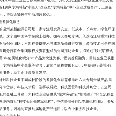
4月末科技型企业贷款余额超55亿元。分行尤其注重对科技企业中坚力量
120家专精特新“小巨人”企业及“专精特新”中小企业达成合作，上述企
亿元，贷款余额较年初新增超10亿元。
锻造差异化服务
的温州某新能源公司是一家专注研发高安全、低成本、长寿命、绿色环保
池。这个由中国科学院院士创办、拥有60多项专利、入选浙江省重大科技
创新创业团队，不断在关键技术与成本瓶颈进行突破，多项技术已走在国
温州分行联合集团股权投资联盟成员公司拜访企业，拟通过“股+债”模式
用“科创属地化积分卡”产品为快速为客户提供首贷融资。目前企业已获批
、专精特新中小企业等称号，后续产值将突破1亿元，中信银行温州分行
融服务，助力企业高质量发展。
针对科技企业不同成长阶段的差异化金融需求推出六大专属金融产品-科
分卡贷款、科技人才贷、选择权贷款、科技固贷和科技并购贷，以全周
配的金融工具箱，为科技企业提供从“技术突破”到“规模生产”的全流程金
系统内首批“科技金融先锋军机构”，中信温州分行以专职机构团队、专项
品服务，因地制宜推动属地化产品运用，以专业服务科技企业。