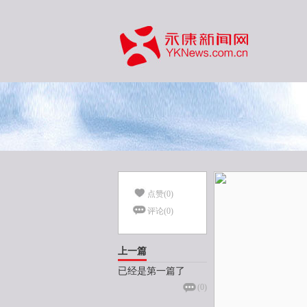
点赞(
0
)
评论(
0
)
上一篇
已经是第一篇了
(
0
)