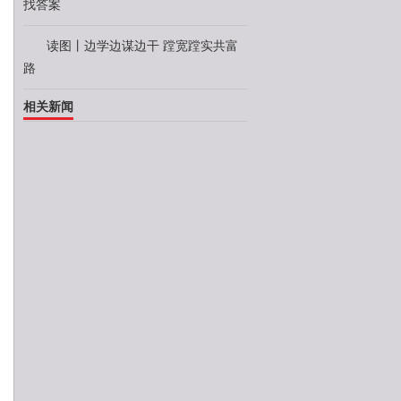
找答案
读图丨边学边谋边干 蹚宽蹚实共富
路
相关新闻