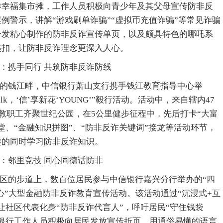
诈幸福集市摊，工作人员积极向青少年及其父母宣传防非反
例警示，讲解“游戏刷单诈骗”“虚拟币充值诈骗”等常见诈骗
分发精心制作的防非反诈宣传单页，以及颇具特色的哪吒系
匙扣，让防非反诈理念更深入人心。
：携手同行 共筑防非反诈防线
的钱江畔，中信银行萧山支行携手钱江教育指导中心举
 walk，‘信’享新花‘YOUNG’”毅行活动。活动中，来自辖内47
名教职工齐聚世纪公园，在5公里健步征程中，先后打卡“大富
堂、“金融知识拼图”、“防非反诈关键词”接龙等活动环节，
趣的同时学习防非反诈知识。
：邻里竞技 同心同德话防非
区的步道上，数百位居民参与中信银行嘉兴分行举办的“四
心”大型金融防非反诈教育宣传活动。该活动通过“沉浸式+互
让社区代表化身“防非反诈代言人”，呼吁居民“守住钱袋
，银行工作人员积极向居民发放宣传折页，用通俗易懂的语言