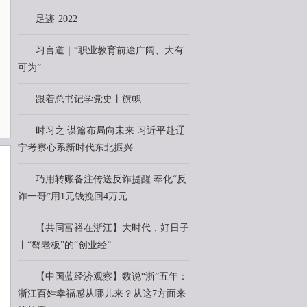
足迹·2022
习言道｜“职业教育前途广阔、大有
可为”
跟着总书记学党史丨旗帜
时习之 谋篇布局向未来 习近平赴辽
宁考察心系新时代东北振兴
巧用转账备注传送反诈提醒 奉化“反
诈一哥”用1元钱挽回4万元
【共同富裕在浙江】大时代，好日子
丨“蟹老板”的“创业经”
【中国蓝经济观察】数说“浙”五年：
浙江百姓幸福感从哪儿来？从这7方面来