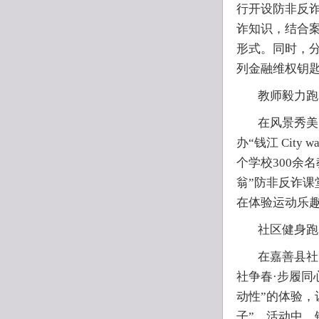
行开设防非反
诈知识，结合案
形式。同时，
列金融维权钥
教师毅力跑
在风景秀美
办“钱江 City
个学校300余
翁”防非反诈课
在体验运动乐
社区健身跑
在嘉善县社
社争春·步履同
动性”的体验，
子”。活动中