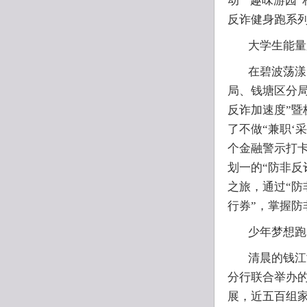
动”“趣味游园
反诈健身跑系
大学生能量
在碧波荡漾
局、钱塘区分局
反诈加速度”
了不做“兼职‘
个金融警示打卡
划一的“防非反
之旅，通过“防
行券”，掌握防
少年梦想跑
清晨的钱江
分行联合举办的
展，近五百组