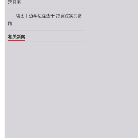
找答案
读图丨边学边谋边干 蹚宽蹚实共富
路
相关新闻