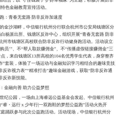
”相结合，以“守住钱袋子 护好幸福家”为主题，积极开展防非
列特色金融教育宣传活动。
跑：青春无套路 防非反诈加速度
的金沙湖畔，中信银行杭州分行联合杭州市公安局钱塘区分
白杨派出所、钱塘区反诈中心，组织开展“青春无套路 防非
暨杭州市钱塘区高校联合防非反诈行动健身跑活动。活动设立
采购员’”、不“帮人取款赚佣金”、不“传播虚假链接赚佣金”三
点，来自钱塘区13所高校的104名优秀学生代表，身穿整齐
诈”套装，体验了一场运动与金融知识学习相结合的趣味竞技
非反诈视力表”“精准打击”趣味金融游戏，获取“防非反诈通
非反诈新技能。
：金融向善 助力公益梦想
世纪公园，一场由上海睿远公益基金会发起、中信银行杭州
“睿・远行 x 少年行|一双跑鞋的梦想公益跑”活动火热开
家庭踊跃参与此次公益跑活动。活动现场，中信银行杭州分