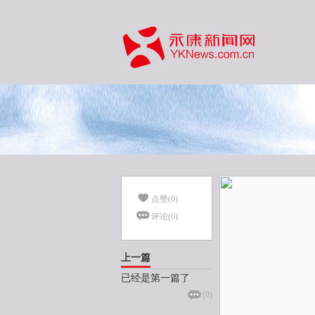
点赞(
0
)
评论(
0
)
上一篇
已经是第一篇了
(
0
)