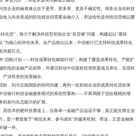
是“多贷几次”，而是从源头理解成长曲线
科技企业的融资难点在于更早、更多变、更具不确定性。很多企业在科技
业收入尚未形成的阶段就迫切需要金融介入，而这恰恰是传统信贷难以覆
果转化贷”，致力于解决科技型初创企业“首贷难”问题，构建起以“看技
队”为核心的评价体系。自产品推出以来，中信银行已支持科技成果转化
支持超亿元。
布“启航计划——科技成果转化赋能行动”，构建了覆盖成果转化、产能扩
键阶段的金融产品矩阵，并通过联动中信股权投资联盟成员单位，实现科
、产业投资的深度融合。
贷款，到与京能国际的协同共建，再到一批初创企业的成果转化贷款落
中信银行科技金融服务模式的系统性重构——不再局限于贷款规模的增
务机制与生态能力的扩展。
、高技术的硬科技赛道上，仅靠单一金融产品远远不够，真正能支撑企业
”的，是一整套敢于“相信未来、参与成长”的服务机制。而这，正是金融体
关键一环。