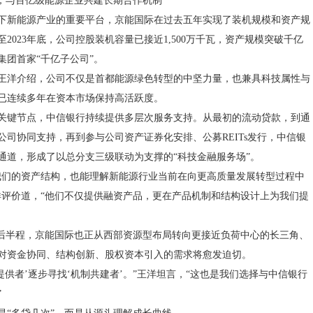
”，与百亿级能源企业共建长期合作机制
下新能源产业的重要平台，京能国际在过去五年实现了装机规模和资产规
2023年底，公司控股装机容量已接近1,500万千瓦，资产规模突破千亿
集团首家“千亿子公司”。
王洋介绍，公司不仅是首都能源绿色转型的中坚力量，也兼具科技属性与
已连续多年在资本市场保持高活跃度。
关键节点，中信银行持续提供多层次服务支持。从最初的流动贷款，到通
公司协同支持，再到参与公司资产证券化安排、公募REITs发行，中信银
通道，形成了以总分支三级联动为支撑的“科技金融服务场”。
我们的资产结构，也能理解新能源行业当前在向更高质量发展转型过程中
洋评价道，“他们不仅提供融资产品，更在产品机制和结构设计上为我们提
入后半程，京能国际也正从西部资源型布局转向更接近负荷中心的长三角、
对资金协同、结构创新、股权资本引入的需求将愈发迫切。
提供者’逐步寻找‘机制共建者’。”王洋坦言，“这也是我们选择与中信银行
”