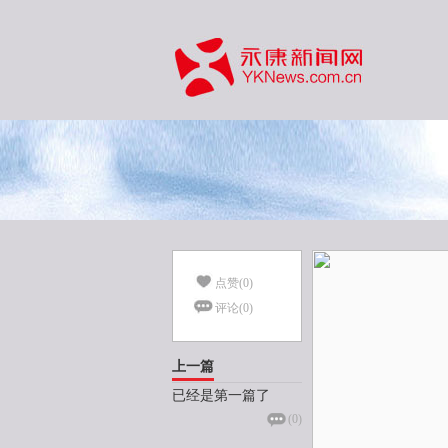
点赞(
0
)
评论(
0
)
上一篇
已经是第一篇了
(
0
)