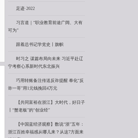
足迹·2022
习言道｜“职业教育前途广阔、大有
可为”
跟着总书记学党史丨旗帜
时习之 谋篇布局向未来 习近平赴辽
宁考察心系新时代东北振兴
巧用转账备注传送反诈提醒 奉化“反
诈一哥”用1元钱挽回4万元
【共同富裕在浙江】大时代，好日子
丨“蟹老板”的“创业经”
【中国蓝经济观察】数说“浙”五年：
浙江百姓幸福感从哪儿来？从这7方面来