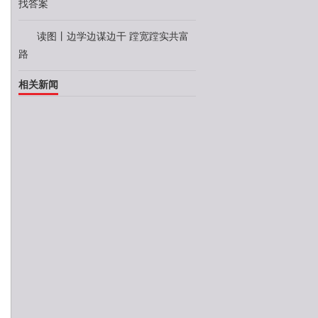
找答案
读图丨边学边谋边干 蹚宽蹚实共富
路
相关新闻