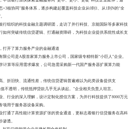
，中信银行加快探索金融服务向“更早、更小、更硬”科技企业延伸，通
生态+3核协同”服务体系，逐步构建起覆盖科技企业从0到1、从1到N的“全
”。
银行组织的科技金融主题调研团，走访了并行科技、京能国际等多家科技
行如何突破传统信贷逻辑、打通融资障碍，为科技企业提供系统性成长支
，打开了算力服务产业的金融通道
有限公司是A股首家算力服务上市公司，国家级专精特新“小巨人”企业。
科学计算等应用需求爆发，公司急需采购新一代国产服务器扩展算力能
高、折旧快、流通性差，传统信贷逻辑普遍难以为此类设备提供支
估值不透明，传统抵押贷款几乎无从谈起。”企业相关负责人坦言。
业、行业的深入理解，设计定制化授信方案，为并行科技提供了8000万元
专项用于服务器设备采购。
业打通了高性能计算资源扩张的资金通道，更标志着银行信贷服务在高科
步渗透。