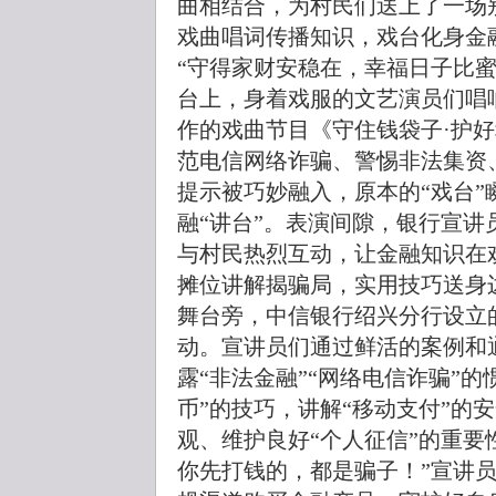
曲相结合，为村民们送上了一场
戏曲唱词传播知识，戏台化身金
“守得家财安稳在，幸福日子比
台上，身着戏服的文艺演员们唱
作的戏曲节目《守住钱袋子·护
范电信网络诈骗、警惕非法集资
提示被巧妙融入，原本的“戏台
融“讲台”。表演间隙，银行宣
与村民热烈互动，让金融知识在
摊位讲解揭骗局，实用技巧送身
舞台旁，中信银行绍兴分行设立
动。宣讲员们通过鲜活的案例和
露“非法金融”“网络电信诈骗”
币”的技巧，讲解“移动支付”的
观、维护良好“个人征信”的重要
你先打钱的，都是骗子！”宣讲