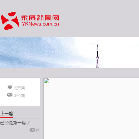
点赞(
0
)
评论(
0
)
上一篇
已经是第一篇了
(
0
)