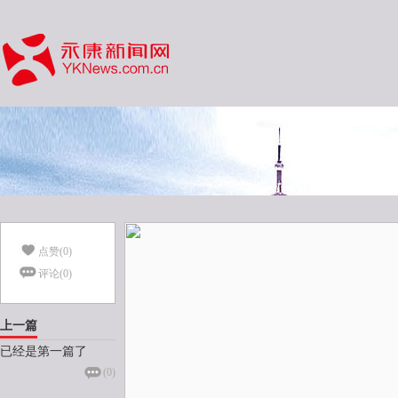
点赞(
0
)
评论(
0
)
上一篇
已经是第一篇了
(
0
)