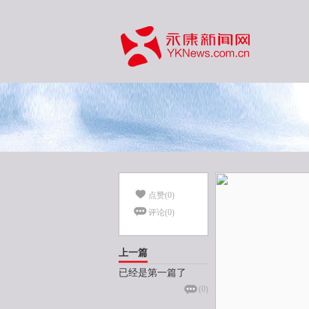
点赞(
0
)
评论(
0
)
上一篇
已经是第一篇了
(
0
)