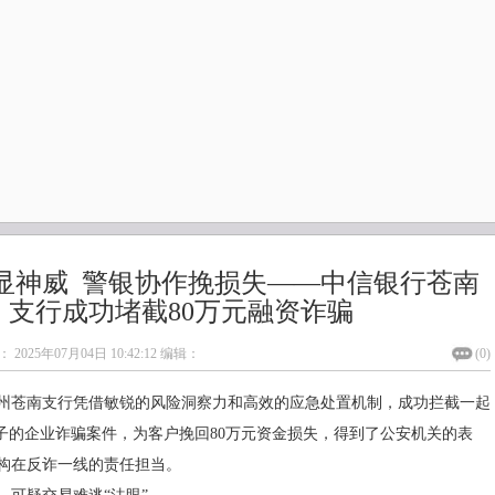
显神威 警银协作挽损失——中信银行苍南
支行成功堵截80万元融资诈骗
：
2025年07月04日 10:42:12
编辑：
(
0
)
州苍南支行凭借敏锐的风险洞察力和高效的应急处置机制，成功拦截一起
幌子的企业诈骗案件，为客户挽回80万元资金损失，得到了公安机关的表
构在反诈一线的责任担当。