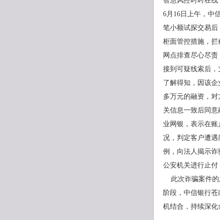
智慧风控时时在线
6月16日上午，中
笔小额试探交易后
柜面管控措施，拦
网点排查尽心尽责
接到可疑线索后，
了解得知，因该企
多万元的融资，对
关信息一致后同意
业网银，表示在账
况，判定客户遭遇
例，向法人揭示诈
公安机关进行止付
此次诈骗案件的及
阶段，中信银行苍
机结合，持续深化