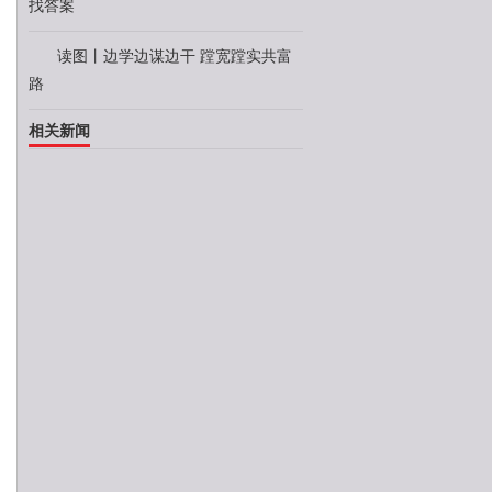
找答案
读图丨边学边谋边干 蹚宽蹚实共富
路
相关新闻