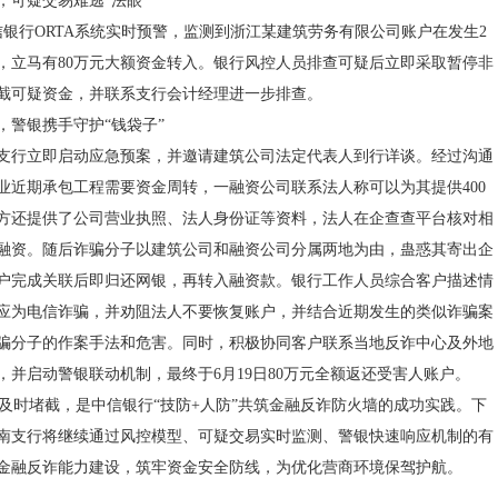
，可疑交易难逃“法眼”
信银行ORTA系统实时预警，监测到浙江某建筑劳务有限公司账户在发生2
，立马有80万元大额资金转入。银行风控人员排查可疑后立即采取暂停非
截可疑资金，并联系支行会计经理进一步排查。
，警银携手守护“钱袋子”
支行立即启动应急预案，并邀请建筑公司法定代表人到行详谈。经过沟通
业近期承包工程需要资金周转，一融资公司联系法人称可以为其提供400
方还提供了公司营业执照、法人身份证等资料，法人在企查查平台核对相
融资。随后诈骗分子以建筑公司和融资公司分属两地为由，蛊惑其寄出企
户完成关联后即归还网银，再转入融资款。银行工作人员综合客户描述情
应为电信诈骗，并劝阻法人不要恢复账户，并结合近期发生的类似诈骗案
骗分子的作案手法和危害。同时，积极协同客户联系当地反诈中心及外地
，并启动警银联动机制，最终于6月19日80万元全额返还受害人账户。
时堵截，是中信银行“技防+人防”共筑金融反诈防火墙的成功实践。下
南支行将继续通过风控模型、可疑交易实时监测、警银快速响应机制的有
金融反诈能力建设，筑牢资金安全防线，为优化营商环境保驾护航。