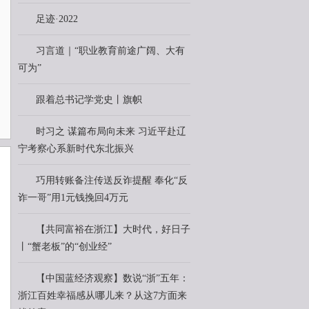
足迹·2022
习言道｜“职业教育前途广阔、大有
可为”
跟着总书记学党史丨旗帜
时习之 谋篇布局向未来 习近平赴辽
宁考察心系新时代东北振兴
巧用转账备注传送反诈提醒 奉化“反
诈一哥”用1元钱挽回4万元
【共同富裕在浙江】大时代，好日子
丨“蟹老板”的“创业经”
【中国蓝经济观察】数说“浙”五年：
浙江百姓幸福感从哪儿来？从这7方面来