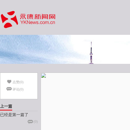
点赞(
0
)
评论(
0
)
上一篇
已经是第一篇了
(
0
)