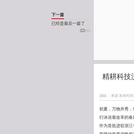
下一篇
已经是最后一篇了
(
0
)
精耕科技
源稿： 来源 发布时间
初夏，万物并秀，生
行沐浴着改革的春
作为首批进驻浙江