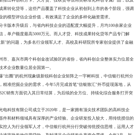
新推出科创积分卡、人才贷、投联贷等信用类标准化科创专属产品，以及
成果转化贷等，这些产品覆盖了科技企业从初创到上市的各个阶段，强调
业的模型评估企业价值，有效满足了企业的多样化融资需求。
分卡版本升级后，与省内科技企业的适配度大幅提升，月均100余家企业
信，单户额度最高5000万元。而人才贷、科技成果转化贷等产品专门解
投新”的问题，为多名行业领军人才、高校及科研院所专家创业提供了金融
州市、嘉兴市两个科创金改试验区的省份，省内科创企业整体实力位居全
技术企业数量位居全国第一。
爆“出圈”的杭州现象级新锐科创企业矩阵之一宇树科技，中信银行杭州分
，精准挖掘企业的需求，今年5月完成首笔“信银致汇”外币提现落地，从
B2C销售方面切入其日常结算，为后续的全方位、持续化综合服务打开突
光电科技有限公司成立于2020年，是一家拥有顶尖技术团队的高科技企
器件和材料领域具有深厚的产业经验。企业研发投入较大，用传统授信的
实控人为行业领军人才，中信银行杭州分行突破传统授信思维，运用人才