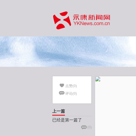
点赞(
0
)
评论(
0
)
上一篇
已经是第一篇了
(
0
)