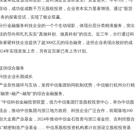
快速审批发放信用贷款，及时满足企业研发生产资金需求。今年3月，与
联动，成功促成数千万元股权投资，企业资本实力显著增强。通过“股贷
服务的探索尝试，实现了银企双赢。
分行金融服务科技企业的一个个生动缩影，体现分层分类精准服务，突出
技的导向和扎扎实实“真做科创、做真科创”的信念。近三年，分行通过科
0余家硬科技企业提供了超300亿元的综合融资，这些企业表现出较好的成
2024年实现首发上市，另有近百家已有上市计划。
提供综合服务
科技企业长期成长
产业良性循环与互动，发挥中信集团协同机制优势，中信银行杭州分行精
“融资+融产+融智”的综合金融服务。
力”中信科创金融投资联盟，借力中信集团打造股权投资中心，举办中信股
流会，推动中信集团与浙江地方政府、科技企业广泛合作，前期落地100
创大走廊产业基金，2024年推动中信金石投资与浙江省金控、吉利控股合
15X”精密制造产业基金……中信系股权投资机构累计在浙设立股权投资基