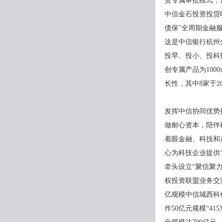
贷专属审批模式，
中信金石投资投贷
债保”全周期金融
这是中信银行杭州
投早、投小、投科
创专属产品为100
长性，其中8家于
发挥中信协同优势
做耐心资本，陪伴
着眼金融、科技和
心为科技企业提供
牵头设立“聚信聚
权投资联盟业务交
亿规模中信城西科
作50亿元规模“4