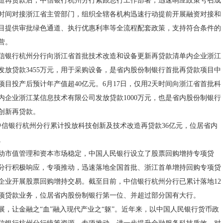
造再贷款后，中信银行杭州分行紧跟总行工作部署，迅速响应政策号召成
时间对接浙江省主管部门，组织全辖各机构迅速行动提前开展融资对接和
目提供审批绿色通道、执行优惠利率等全流程配套政策，支持符合条件的
营。
日，中信银行杭州分行向浙江省首批技术改造和设备更新再贷款清单内企业浙江
发放贷款3455万元，用于采购设备，是省内股份制银行首批再贷款项目中
项目投产后预计年产值超40亿元。6月17日，仅用2天时间向浙江省首批科
内企业浙江某信息技术有限公司发放贷款1000万元，也是省内股份制银行
创新再贷款。
中信银行杭州分行累计投放科技创新及技术改造再贷款36亿元，位居省内
。
，为推动市值管理和资本市场稳定，中国人民银行设立了股票回购增持专项贷
分行积极响应，专项推动，迅速落地全国首批、浙江首单增持回购专项贷
企业开展股票回购增持交易。截至目前，中信银行杭州分行已累计落地12
项贷款业务，位居省内股份制银行第一位、并超过部分国有大行。
展，让金融之“血”融入现代产业之“躯”。近年来，以中国人民银行货币政