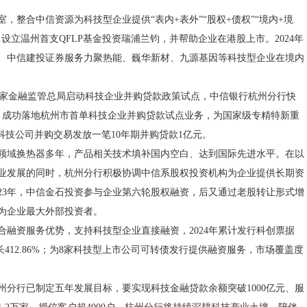
。
，整合中信资源为科技型企业提供“表内+表外”“股权+债权”“境内+境
设立温州首支QFLP基金投资瑞浦兰钧，并帮助企业在港股上市。2024年
、中信建投证券服务力聚热能、巍华新材、九源基因等科技型企业在境内
家金融监管总局启动科技企业并购贷款政策试点，中信银行杭州分行快
日，成功落地杭州市首单科技企业并购贷款试点业务，为国家级专精特新重
科技公司并购交易发放一笔10年期并购贷款1亿元。
领域换热器多年，产品相关技术填补国内空白、达到国际先进水平。在以
业发展的同时，杭州分行积极协调中信系股权投资机构为企业提供长期资
023年，中信金石投资参与企业第六轮股权融资，后又通过老股转让形式增
为企业最大外部投资者。
合融资服务优势，支持科技型企业直接融资，2024年累计发行科创票据
增长412.86%；为8家科技型上市公司可转债发行提供融资服务，市场覆盖度
州分行已制定五年发展目标，要实现科技金融贷款余额突破1000亿元、服