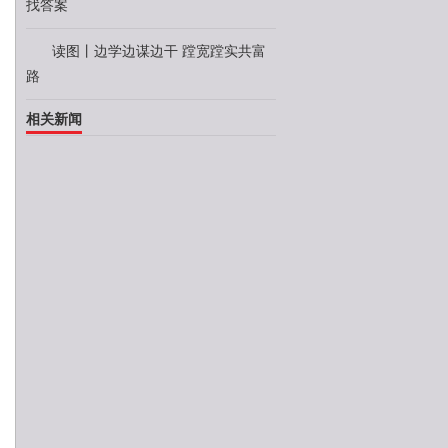
找答案
读图丨边学边谋边干 蹚宽蹚实共富
路
相关新闻