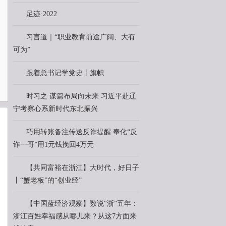
足迹·2022
习言道｜“职业教育前途广阔、大有
可为”
跟着总书记学党史丨旗帜
时习之 谋篇布局向未来 习近平赴辽
宁考察心系新时代东北振兴
巧用转账备注传送反诈提醒 奉化“反
诈一哥”用1元钱挽回4万元
【共同富裕在浙江】大时代，好日子
丨“蟹老板”的“创业经”
【中国蓝经济观察】数说“浙”五年：
浙江百姓幸福感从哪儿来？从这7方面来