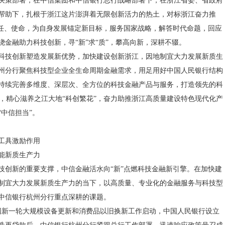
决策部署，在中信集团和中信银行总行战略部署下，在浙江省委、省政府
帮助下，扎根于浙江这片澎湃着无限创新活力的热土，对标浙江奋力推
责任、使命，为自身发展锚定新目标，服务国家战略，解答时代命题，回应
绕金融助力科技创新，寻“新”求“质”，攀高向新，深耕不辍。
科技创新塑造发展新优势，加快建设创新浙江，因地制宜大力发展新质生
州分行聚焦科技型企业全生命周期金融需求，用足用好中国人民银行结构
持续完善多维度、深层次、全方位的科技金融产品与服务，打造领先的科
本”，精心滋养之江大地“科创繁花”，奋力助推浙江高质量建设特色现代化产
“中信担当”。
工具激励作用
能新质生产力
技创新的重要支撑，中信金融活水向“新”点燃科技金融新引擎。在加快建
制宜大力发展新质生产力的当下，以高质量、专业化的金融服务与科技型
中信银行杭州分行重点深耕的课题。
自全国新一轮大规模设备更新和消费品以旧换新工作启动，中国人民银行设立