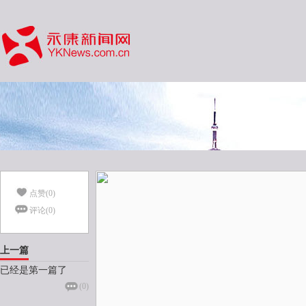
点赞(
0
)
评论(
0
)
上一篇
已经是第一篇了
(
0
)