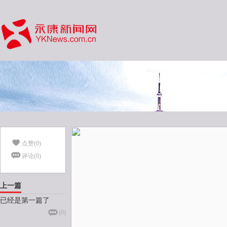
点赞(
0
)
评论(
0
)
上一篇
已经是第一篇了
(
0
)