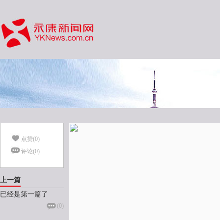
点赞(
0
)
评论(
0
)
上一篇
已经是第一篇了
(
0
)