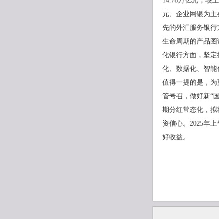
14.78万亿元，
元、企业网银为主
先的外汇服务银行
生命周期的产品图
化银行方面，坚定
化、数据化、智能
值得一提的是，为
管号召，做好新“
期分红常态化，拟将
资信心。2025年
好收益。