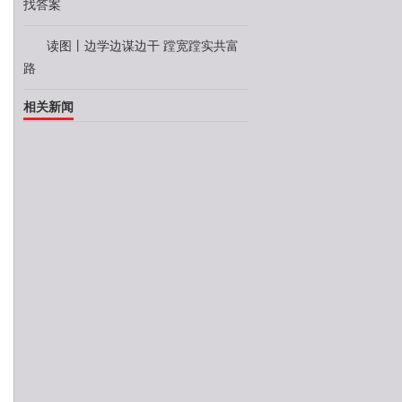
找答案
读图丨边学边谋边干 蹚宽蹚实共富
路
相关新闻