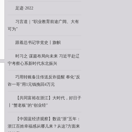
足迹·2022
习言道｜“职业教育前途广阔、大有
可为”
跟着总书记学党史丨旗帜
时习之 谋篇布局向未来 习近平赴辽
宁考察心系新时代东北振兴
巧用转账备注传送反诈提醒 奉化“反
诈一哥”用1元钱挽回4万元
【共同富裕在浙江】大时代，好日子
丨“蟹老板”的“创业经”
【中国蓝经济观察】数说“浙”五年：
浙江百姓幸福感从哪儿来？从这7方面来