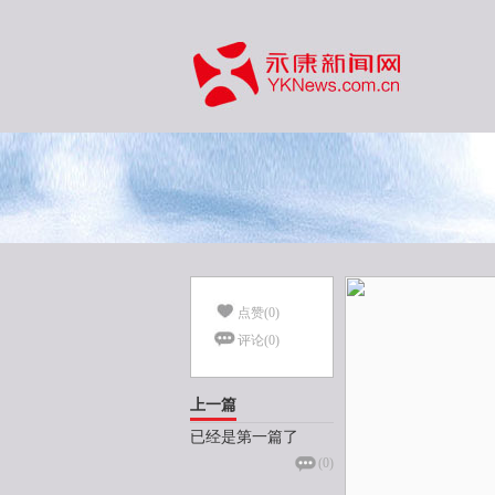
点赞(
0
)
评论(
0
)
上一篇
已经是第一篇了
(
0
)