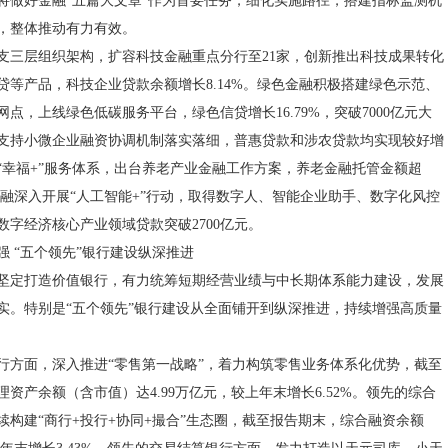
将做好金融“五篇大文章”作为首要任务，细化实施路径，搭建指标监测机
，整体推动有力有效。
支三层组织架构，扩容科技金融重点分行至21家，创新推出科技成果转化
贷等产品，科技企业贷款余额增长8.14%。绿色金融积极搭建绿色示范、
点，上线绿色低碳服务平台，绿色信贷增长16.79%，突破7000亿元大
支持小微企业融资协调机制落实落细，普惠贷款和涉农贷款均实现较好增
“幸福+”服务体系，出台养老产业金融工作方案，养老金融托管金额超
字金融深入开展“人工智能+”行动，取得数字人、智能企业助手、数字化风控
数字经济核心产业领域贷款突破2700亿元。
强 “五个领先”银行建设纵深推进
坚定打造价值银行，有力统筹短期经营业绩与中长期体系能力建设，发展
实。特别是“五个领先”银行建设从全面铺开到纵深推进，持续增强高质量
行方面，深入推进“零售第一战略”，着力构筑零售业务体系化优势，截至
资产余额（含市值）达4.99万亿元，较上年末增长6.52%。领先的综合
续构建“商行+投行+协同+撮合”生态圈，截至报告期末，综合融资余额