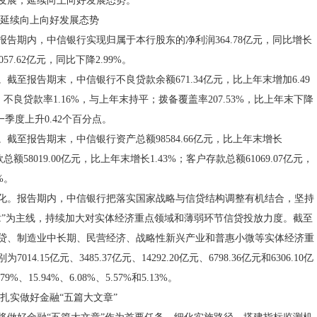
发展，延续向上向好发展态势。
 延续向上向好发展态势
报告期内，中信银行实现归属于本行股东的净利润364.78亿元，同比增长
057.62亿元，同比下降2.99%。
截至报告期末，中信银行不良贷款余额671.34亿元，比上年末增加6.49
%；不良贷款率1.16%，与上年末持平；拨备覆盖率207.53%，比上年末下降
一季度上升0.42个百分点。
截至报告期末，中信银行资产总额98584.66亿元，比上年末增长
总额58019.00亿元，比上年末增长1.43%；客户存款总额61069.07亿元，
%。
化。报告期内，中信银行把落实国家战略与信贷结构调整有机结合，坚持
章”为主线，持续加大对实体经济重点领域和薄弱环节信贷投放力度。截至
贷、制造业中长期、民营经济、战略性新兴产业和普惠小微等实体经济重
14.15亿元、3485.37亿元、14292.20亿元、6798.36亿元和6306.10亿
%、15.94%、6.08%、5.57%和5.13%。
扎实做好金融“五篇大文章”