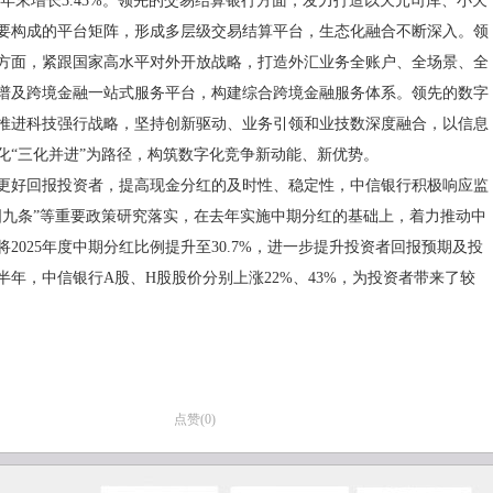
较上年末增长3.43%。领先的交易结算银行方面，发力打造以天元司库、小天
要构成的平台矩阵，形成多层级交易结算平台，生态化融合不断深入。领
方面，紧跟国家高水平对外开放战略，打造外汇业务全账户、全场景、全
谱及跨境金融一站式服务平台，构建综合跨境金融服务体系。领先的数字
推进科技强行战略，坚持创新驱动、业务引领和业技数深度融合，以信息
化“三化并进”为路径，构筑数字化竞争新动能、新优势。
更好回报投资者，提高现金分红的及时性、稳定性，中信银行积极响应监
国九条”等重要政策研究落实，在去年实施中期分红的基础上，着力推动中
2025年度中期分红比例提升至30.7%，进一步提升投资者回报预期及投
上半年，中信银行A股、H股股价分别上涨22%、43%，为投资者带来了较
点赞(
0
)