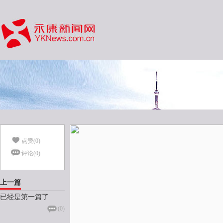
点赞(
0
)
评论(
0
)
上一篇
已经是第一篇了
(
0
)