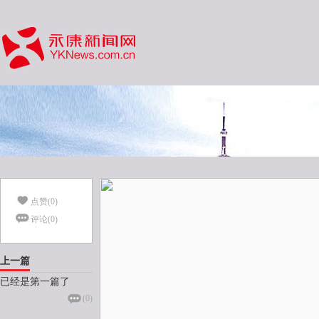
点赞(
0
)
评论(
0
)
上一篇
已经是第一篇了
(
0
)