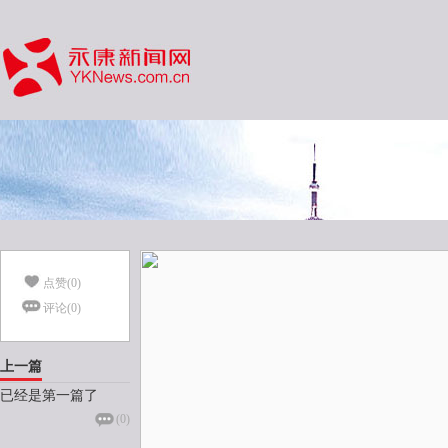
点赞(
0
)
评论(
0
)
上一篇
已经是第一篇了
(
0
)