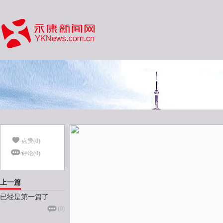
点赞(
0
)
评论(
0
)
上一篇
已经是第一篇了
(
0
)