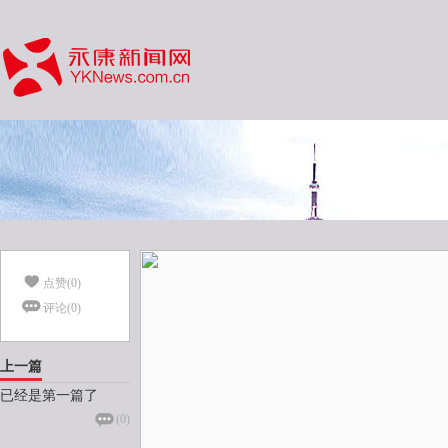
点赞(
0
)
评论(
0
)
上一篇
已经是第一篇了
(
0
)