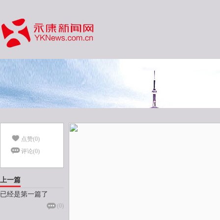
点赞(
0
)
评论(
0
)
上一篇
已经是第一篇了
(
0
)