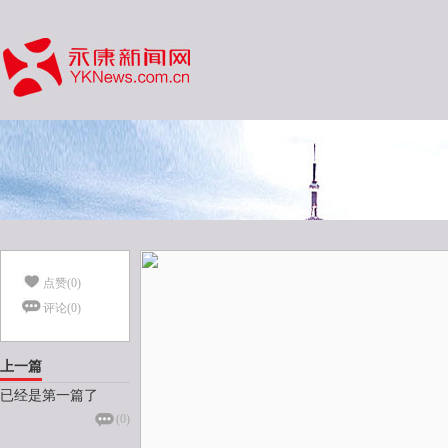
点赞(
0
)
评论(
0
)
上一篇
已经是第一篇了
(
0
)