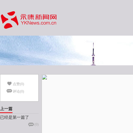
点赞(
0
)
评论(
0
)
上一篇
已经是第一篇了
(
0
)