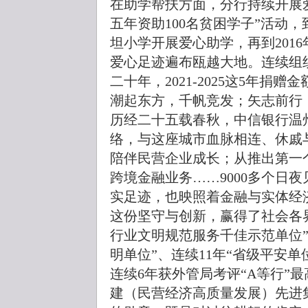
在助学帮扶方面，分行持续开展爱
五年资助100名贫困学子”活动，
坦小学开展爱心助学，再到2016
爱心足迹遍布瓯越大地。连续组
二十年，2021-2025这5年捐赠
潮起东方，千帆竞发；矢志前行
历经二十五载春秋，中信银行温
络，与这座城市血脉相连、休戚
陪伴民营企业成长；从推出第一
跨境金融业务……9000多个日
实足迹，也映照着金融与实体经
这份坚守与创新，赢得了社会各
行业文明规范服务千佳示范单位”
明单位”、连续11年“省级平安
连续6年获外管局考评“A等行”
建（民营经济高质量发展）先进