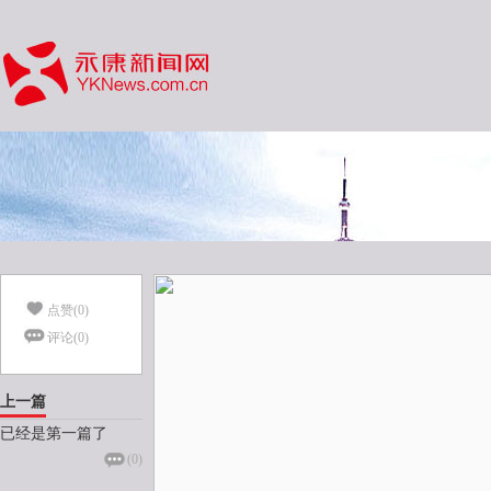
点赞(
0
)
评论(
0
)
上一篇
已经是第一篇了
(
0
)