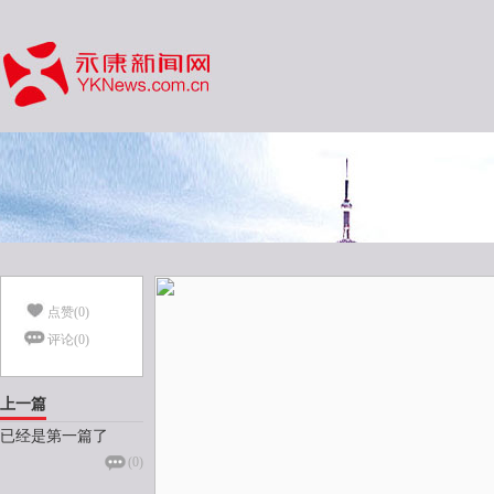
点赞(
0
)
评论(
0
)
上一篇
已经是第一篇了
(
0
)