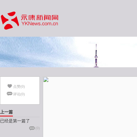
点赞(
0
)
评论(
0
)
上一篇
已经是第一篇了
(
0
)