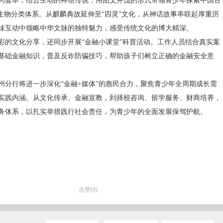
为蓝本，结合生动的神话传说，用图文并茂的形式带领青少年探索中国古
等生物分类体系。从麒麟典故延伸至“四灵”文化，从神话故事串联起厚重历
味互动中领略中华文脉的独特魅力，感受传统文化的博大精深。
彩的文化分享，还同步开展“金融小课堂”科普活动。工作人员结合真实案
基础金融知识，普及反诈防骗技巧，帮助孩子们树立正确的金融安全意
州分行将进一步深化“金融+媒体”的惠民合力，聚焦青少年全周期成长需
实践内涵。从文化传承、金融宣教，到择校咨询、留学服务、财商培养，
务体系，以扎实举措践行社会责任，为青少年的全面发展保驾护航。
点赞(
0
)