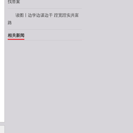
找答案
读图丨边学边谋边干 蹚宽蹚实共富
路
相关新闻