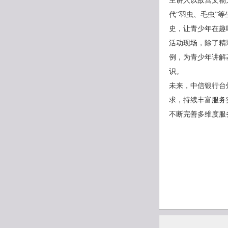
主讲人以故宫文物
代“羽虫、毛虫”
史，让青少年在趣
活动现场，除了精
例，为青少年讲解
识。
未来，中信银行台
求，持续丰富服务
不断完善多维度服