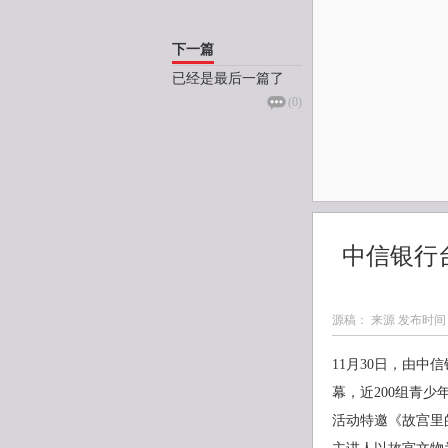
下一篇
已经是最后一篇了
(
0
)
中信银行
源稿： 来源 发布时间
11月30日，由
幕，近200组青少
活动特邀《故宫里