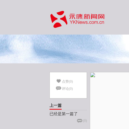
点赞(
0
)
评论(
0
)
上一篇
已经是第一篇了
(
0
)