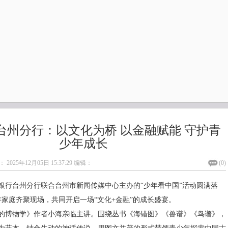
台州分行：以文化为桥 以金融赋能 守护青
少年成长
：
2025年12月05日 15:37:29
编辑：
(
0
)
中信银行台州分行联合台州市新闻传媒中心主办的“少年看中国”活动圆满落
年家庭齐聚现场，共同开启一场“文化+金融”的成长盛宴。
的博物学》作者小海亲临主讲。围绕丛书《海错图》《兽谱》《鸟谱》，