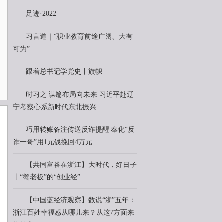
足迹·2022
习言道｜“职业教育前途广阔、大有
可为”
跟着总书记学党史丨旗帜
时习之 谋篇布局向未来 习近平赴辽
宁考察心系新时代东北振兴
巧用转账备注传送反诈提醒 奉化“反
诈一哥”用1元钱挽回4万元
【共同富裕在浙江】大时代，好日子
丨“蟹老板”的“创业经”
【中国蓝经济观察】数说“浙”五年：
浙江百姓幸福感从哪儿来？从这7方面来