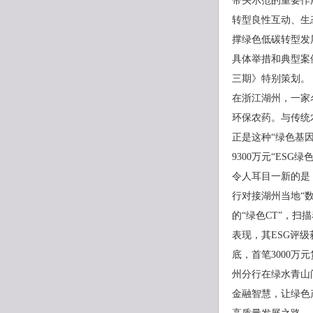
带头示范的重要作
转型良性互动、生
撑绿色低碳转型发
具体举措和典型案
三期》特别策划。
在浙江湖州，一家
环保农药。与传统
正是这种“绿色基
9300万元“ES
令人耳目一新的是
行对接湖州当地“
的“绿色CT”，扫
表现，其ESG评级
底，首笔3000万
州分行在绿水青山
金融智慧，让绿色