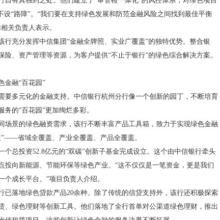
行自有其独到之处。他们建立了“审管检一体化”的风控体系，对绿色项目
也不设“路障”。“我们要在支持绿色发展和防范金融风险之间找到最佳平衡
门相关负责人表示。
该行充分发挥中信集团“金融全牌照、实业广覆盖”的独特优势。整合银
保险、资产管理等资源，为客户提供“不止于银行”的绿色综合解决方案。
色金融“百花园”
需要多元化的金融支持。中信银行杭州分行像一个创新的园丁，不断培育
服务的“百花园”更加绚烂多彩。
同场景的绿色融资需求，该行不断丰富产品工具箱，致力于实现绿色金融
盖”——省域全覆盖、产业全覆盖、产品全覆盖。
一个总投资52.8亿元的“双碳”创新子基金完成设立。这个由中信银行牵头
点投向新能源、节能环保等绿色产业。“这不仅仅是一笔资金，更是我们
一个成长平台。”项目负责人介绍。
行已落地绿色贷款产品20余种。除了传统的信贷支持外，该行还积极探索
赁、绿色理财等创新工具。他们落地了全行首单对公渠道绿色理财，推出