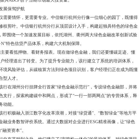
村振兴ABCP创下当期市场最大投资量。
发展保驾护航
仅需要情怀，更需要专业。中信银行杭州分行像一位细心的园丁，既懂得
修枝剪叶。中信银行杭州分行从顶层设计入手，构建起独具特色的绿色金
展体系，即围绕一个加速发展目标，依托湖州、衢州两大绿色金融改革创新试验
4+N”特色信贷产品体系，构建六大机制保障。
们主要看抵押物、看财务报表。现在做绿色金融，我们还要懂碳足迹、懂
位客户经理道出了转变。为了提升专业能力，该行建立了系统的培训体系，
环境风险评估，从碳核算方法到绿色项目识别，客户经理们正在成为既懂
合型人才。
该行在湖州分行挂牌全行首家“绿色金融示范行”，专设绿色金融部，并将
色支行，探索构建碳中和网点，形成了“一行一部两网点”的专营体系，释
务动能。
该行积极融入浙江数字化改革浪潮，对接“绿贷通”、“数智绿金”等地方平
金融业务数智评价系统。通过大数据对企业进行ESG精准画像，让“绿色
“融资资本”。