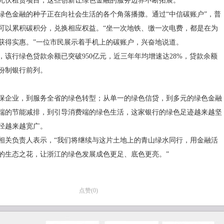
的光伏租赁项目，这些创新让绿色金融的服务边界不断拓展。
绿色金融的种子正在向社会生活的各个角落播撒。通过“中信碳账户”，普
可以累积碳积分，兑换相应权益。“坐一次地铁、缴一次电费，都是在为
获得实惠。”一位市民展示着手机上的碳账户，兴奋地说道。
月末，该行绿色贷款余额已突破950亿元，近三年年均增速达28%，贷款余额
份制银行前列。
保企业，到服务全省的绿色转型；从单一的绿色信贷，到多元的绿色金融
端的节能减排，到引导消费端的绿色生活，这家银行的绿色足迹越来越坚
径越来越宽广。
相关负责人表示，“我们将继续与这片土地上的青山绿水同行，用金融活
的生态之花，让浙江的绿色发展成色更足、底色更亮。”
点赞(
0
)