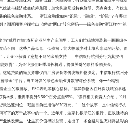
用，通过标准探索、服务创新、风险防控，有效推动绿色金融改革与经济
态效益与经济效益统筹兼顾，加快构建形成特色鲜明、亮点突出、有效支
展的绿色金融体系。 浙江金融业如何“识绿”、“融绿”、“护绿”？有哪些
例？潮新闻客户端推出《解锁“两山”转化密码——绿色金融“浙江样本”第
名为“威昇作物”农药企业的生产车间里，工人们忙碌地灌装着一瓶瓶绿色
农药不同，这些产品低毒、低残留，能大幅减少对土壤和水源的污染。而
因”，让企业获得了意想不到的金融支持——中信银行杭州分行为其授信
G绿色能效贷”，为企业抓住旺季增长机遇，提供关键的原料采购资金。
，这笔贷款的额度并非仅由厂房设备等传统抵押物决定。中信银行杭州分
数智绿金”平台，自主研发的绿色金融业务数智评价系统，像一台精密
描着企业的碳排放、ESG表现等核心指标。“威昇作物因在环保领域的卓越
获得A级，抵押率提升5.56个百分点至95%。”该行相关负责人介绍，“9月
元贷款迅速到位，截至目前已用信8670万元。” 这个故事，是中信银行杭
间写下的万千故事中的一个。近年来，这家扎根浙江的银行，正以独特的
产业焕发新生，让生态价值得以兑现，走出了一条金融与生态相得益彰的