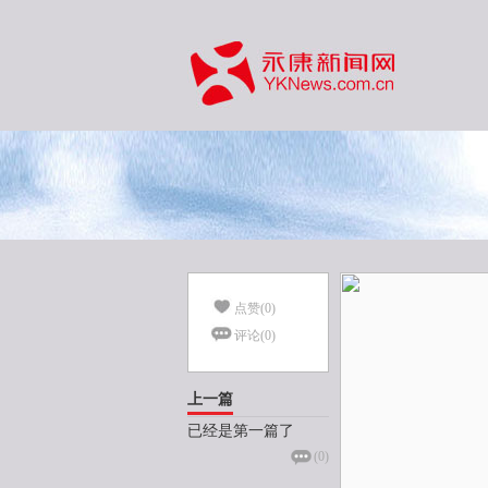
点赞(
0
)
评论(
0
)
上一篇
已经是第一篇了
(
0
)