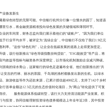
产业焕发新生
藏着绿色转型的无限可能。中信银行杭州分行像一位懂水的园丁，知道该
哪里引水，将金融资源精准投向绿色发展的关键领域和薄弱环节。
企业的车间里，财务总监向我们展示着他们的“碳账户”。“因为我们单位
低于行业平均水平，被评定为‘浅绿企业’，中信银行不仅给了我们1.9亿元
惠利率。”这份“绿色红利”，让企业在低碳发展的道路上走得更加坚定。
升级，该行创新推出“绿色等级指数挂钩贷款”、“ESG能效贷”等产品，将
亩均效益等指标与融资条件深度绑定，以市场化机制激励企业减污降碳。
到浙南的绿水青山，这家银行的绿色足迹遍布全省。他们创新推出的“共
，让安吉的竹林、丽水的茶园、千岛湖的渔村都焕发出新的生机。以绿水
品、旅游收益等作为还款来源，已累计授信超400亿元，支持了142个乡村
全行首单金额达12.5亿元的生态价值转化项目，为“两山”转化提供了可复
路径。 服务能源体系低碳转型，该行大力支持清洁能源产业发展。积
行与投资，协同信银理财投资绿色债券规模达上年全年近2倍，其中投资