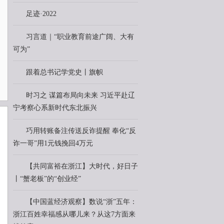
足迹·2022
习言道｜“职业教育前途广阔、大有
可为”
跟着总书记学党史丨旗帜
时习之 谋篇布局向未来 习近平赴辽
宁考察心系新时代东北振兴
巧用转账备注传送反诈提醒 奉化“反
诈一哥”用1元钱挽回4万元
【共同富裕在浙江】大时代，好日子
丨“蟹老板”的“创业经”
【中国蓝经济观察】数说“浙”五年：
浙江百姓幸福感从哪儿来？从这7方面来