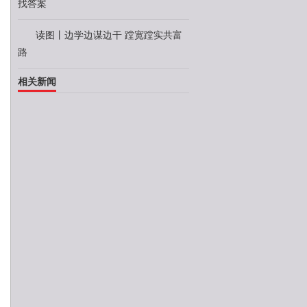
找答案
读图丨边学边谋边干 蹚宽蹚实共富
路
相关新闻