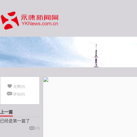
点赞(
0
)
评论(
0
)
上一篇
已经是第一篇了
(
0
)