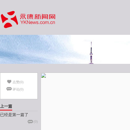
点赞(
0
)
评论(
0
)
上一篇
已经是第一篇了
(
0
)