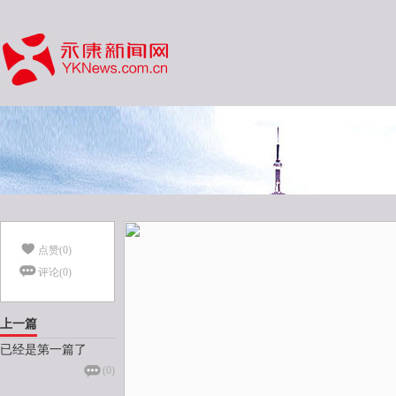
点赞(
0
)
评论(
0
)
上一篇
已经是第一篇了
(
0
)