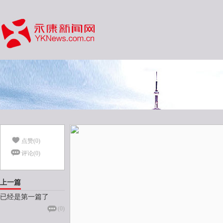
点赞(
0
)
评论(
0
)
上一篇
已经是第一篇了
(
0
)