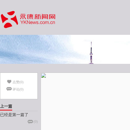
点赞(
0
)
评论(
0
)
上一篇
已经是第一篇了
(
0
)