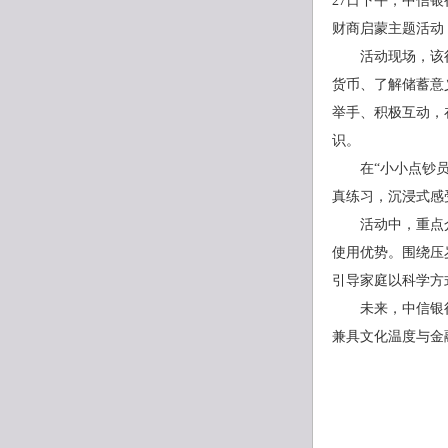
27日下午，中信
财商启蒙主题活动
活动现场，该
货币、了解储蓄意
举手、积极互动，
识。
在“小小点钞
真练习，沉浸式感
活动中，重点
使用优势。围绕压
引导家庭以科学方
未来，中信银
兼具文化温度与金