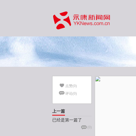
点赞(
0
)
评论(
0
)
上一篇
已经是第一篇了
(
0
)