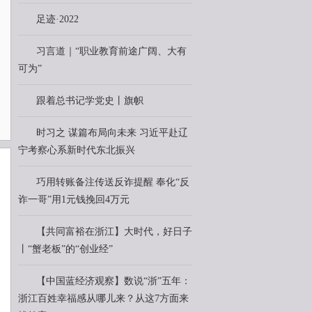
足迹·2022
习言道｜“职业教育前途广阔、大有
可为”
跟着总书记学党史丨旗帜
时习之 谋篇布局向未来 习近平赴辽
宁考察心系新时代东北振兴
巧用转账备注传送反诈提醒 奉化“反
诈一哥”用1元钱挽回4万元
【共同富裕在浙江】大时代，好日子
丨“蟹老板”的“创业经”
【中国蓝经济观察】数说“浙”五年：
浙江百姓幸福感从哪儿来？从这7方面来