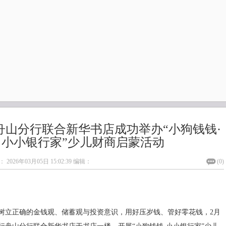
舟山分行联合新华书店成功举办“小狗钱钱·
小小银行家”少儿财商启蒙活动
：
2026年03月05日 15:02:39
编辑：
(
0
)
树立正确的金钱观、储蓄观与投资意识，用好压岁钱、管好零花钱，2月