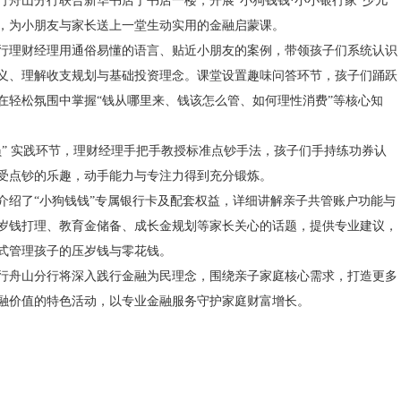
银行舟山分行联合新华书店于书店一楼，开展“小狗钱钱·小小银行家”少儿
，为小朋友与家长送上一堂生动实用的金融启蒙课。
行理财经理用通俗易懂的语言、贴近小朋友的案例，带领孩子们系统认识
义、理解收支规划与基础投资理念。课堂设置趣味问答环节，孩子们踊跃
在轻松氛围中掌握“钱从哪里来、钱该怎么管、如何理性消费”等核心知
员” 实践环节，理财经理手把手教授标准点钞手法，孩子们手持练功券认
受点钞的乐趣，动手能力与专注力得到充分锻炼。
介绍了“小狗钱钱”专属银行卡及配套权益，详细讲解亲子共管账户功能与
岁钱打理、教育金储备、成长金规划等家长关心的话题，提供专业建议，
式管理孩子的压岁钱与零花钱。
行舟山分行将深入践行金融为民理念，围绕亲子家庭核心需求，打造更多
融价值的特色活动，以专业金融服务守护家庭财富增长。