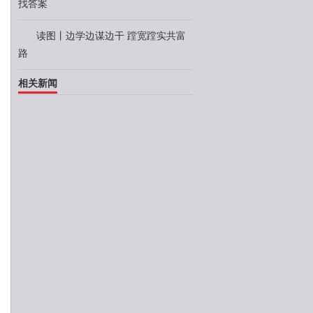
找答案
读图丨边学边谋边干 蹚宽蹚实共富
路
相关新闻