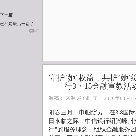
下一篇
已经是最后一篇了
(
0
)
守护‘她’权益，共护‘她
行3・15金融宣教
源稿： 来源 发布时间：
2026年03月16日
阳春三月，巾帼绽芳。在3.8国际
日来临之际，中信银行绍兴嵊州
行”的服务理念，组织金融服务