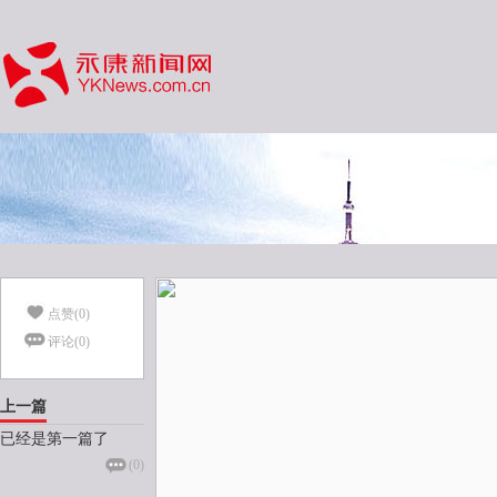
点赞(
0
)
评论(
0
)
上一篇
已经是第一篇了
(
0
)