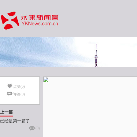
点赞(
0
)
评论(
0
)
上一篇
已经是第一篇了
(
0
)