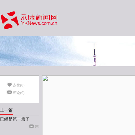
点赞(
0
)
评论(
0
)
上一篇
已经是第一篇了
(
0
)