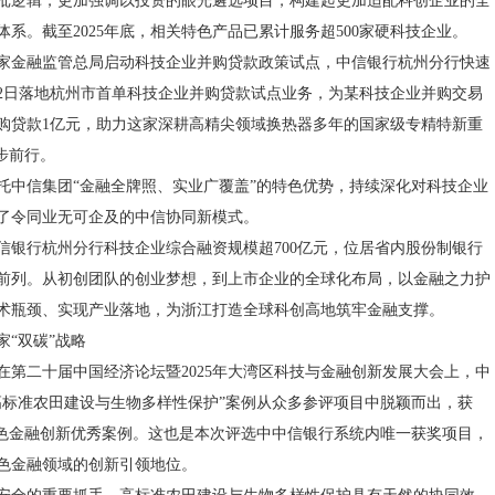
批逻辑，更加强调以投资的眼光遴选项目，构建起更加适配科创企业的全
系。截至2025年底，相关特色产品已累计服务超500家硬科技企业。
日，国家金融监管总局启动科技企业并购贷款政策试点，中信银行杭州分行快速
12日落地杭州市首单科技企业并购贷款试点业务，为某科技企业并购交易
并购贷款1亿元，助力这家深耕高精尖领域换热器多年的国家级专精特新重
步前行。
托中信集团“金融全牌照、实业广覆盖”的特色优势，持续深化对科技企业
了令同业无可企及的中信协同新模式。
中信银行杭州分行科技企业综合融资规模超700亿元，位居省内股份制银行
前列。从初创团队的创业梦想，到上市企业的全球化布局，以金融之力护
术瓶颈、实现产业落地，为浙江打造全球科创高地筑牢金融支撑。
家“双碳”战略
8日，在第二十届中国经济论坛暨2025年大湾区科技与金融创新发展大会上，中
高标准农田建设与生物多样性保护”案例从众多参评项目中脱颖而出，获
绿色金融创新优秀案例。这也是本次评选中中信银行系统内唯一获奖项目，
色金融领域的创新引领地位。