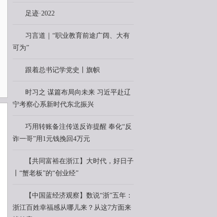
足迹·2022
习言道｜“职业教育前途广阔、大有
可为”
跟着总书记学党史丨旗帜
时习之 谋篇布局向未来 习近平赴辽
宁考察心系新时代东北振兴
巧用转账备注传送反诈提醒 奉化“反
诈一哥”用1元钱挽回4万元
【共同富裕在浙江】大时代，好日子
丨“蟹老板”的“创业经”
【中国蓝经济观察】数说“浙”五年：
浙江百姓幸福感从哪儿来？从这7方面来