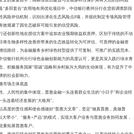
安全的重要抓手，高标准农田建设与生物多样性保护具有天然的协同效
县“多田套合”农用地布局优化项目中，中信银行衢州分行在贷前调查阶段
性风险评估机制，识别出潜在生态风险点8项，并据此制定专项风险管理
有效规避了因生态破坏可能引发的信贷风险。
行还创新性地在授信方案中追加农业预期收益权质押。区别于传统的不动
目将生物多样性改善所带来的生态效益转化为可评估、可质押的金融资
增信路径，为金融服务乡村绿色转型提供了可复制、可推广的实践范本。
中信银行杭州分行绿色金融创新能力的高度认可，更是其深入践行绿水青
念、积极服务国家“双碳”战略和乡村振兴大局的生动体现，有力提升了中
牌的社会影响力。
微市场主体底盘
性、人民性的集中体现，普惠金融一头连着群众生活的“小日子”和企业经
一头连着经济发展的“大格局”。
以高度的责任感和使命感做好“普惠大文章”，坚定“做真普惠，真做普
“以大带小”、“服务+产品”的模式，实现大客户业务与普惠业务协同发展，
批量拓展普惠客户。