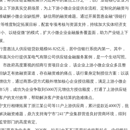
展，将供应链金融拓展作为近两年的重点工作之一，以产业链核心企业为
业上下游真实交易场景，为上下游小微企业提供全流程、定制化的融资与
准破解小微企业缺抵押、缺信用的融资难题。通过开展普惠金融“强链行
量等维度制定拓展目标，配套专项考核与资源支持，持续加大实体经济支
带小、以链促微”的模式，扩大小微企业金融服务覆盖面，助力产业链上下
展。
该行普惠法人供应链贷款规模66.82亿元，居中信银行系统内第一。其中，
和嘉兴分行提供某电气有限公司供应链金融服务案例，是一个生动写照。
、市政府高度重视的招商引资项目企业， 该企业上游小微企业众多且整
但缺乏有效融资渠道，存在融资难的痛点，该行量身定制授信方案：以该
增信方，通过商票e贷方式额外增加核心企业授信额度，满足上游小微企
4年5月，成功为企业争取到5000万元增信方授信额度，打通了上游供应链
客户的支付效率，帮助解决客户资金结算的急难痛点。
宁支行相继拓展了浙江某公司等11户上游供应商，累计提款近4000万，批
解决融资难题，鼎力支持海宁市“241”产业集群营造良好营商环境，得到
监管部门的高度肯定。