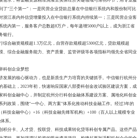
展需求，将金融资源精准滴灌至实体经济关键领域与薄弱环节，用专业服
到了“三个第一”：一是民营企业贷款总量在中信银行系统内和股份制可比
对浙江表内外信贷增量投入在中信银行系统内持续第一；三是民营企业客
系统内第一，服务客户总数超8万户，每年递增5000户以上，成为浙江省
务银行。
该行综合融资规模超1.3万亿元，自营存款规模超5300亿元，贷款规模超
务规模、综合金融服务能力、资产质量、监管评级等各项指标均领先全省同业
举科创企业梦想
济发展的核心驱动力，也是新质生产力培育的关键抓手。中信银行杭州分
的基础上，2023年初，快速响应国家八部委科创金改试验区建设方案，成
家科创金融中心，并制定杭州分行科创金融体系建设方案、属地化科创金
系列政策，围绕“一中心、两方案”体系化推动科技金融工作。经过3年的
（科技金融中心）+16（科技金融先锋军机构）+100（百人以上规模专业
融体系。
创积分卡、人才贷、投联贷、科技成果转化贷等科创专属产品。这些产品