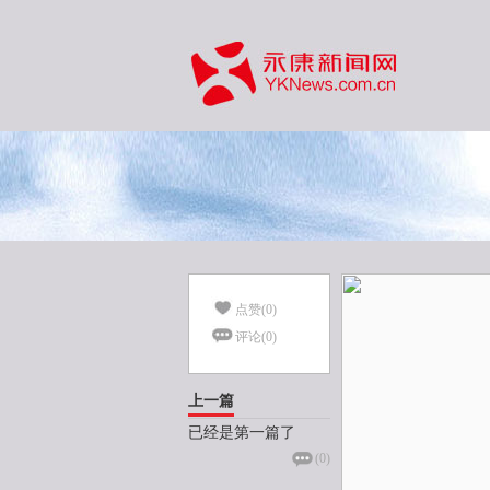
点赞(
0
)
评论(
0
)
上一篇
已经是第一篇了
(
0
)