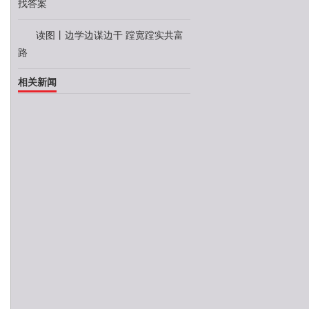
找答案
读图丨边学边谋边干 蹚宽蹚实共富
路
相关新闻