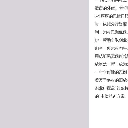
一书记。初到村里
遗留的外债。4年间
6本厚厚的民情日
时，依托分行资源
制，为村民跑低保
势，帮助争取创业
如今，何大村肉牛
用破解果蔬保鲜难
貌焕然一新，成为
一个个鲜活的案例
着万千乡村的面貌
实业广覆盖”的独
的“中信服务方案