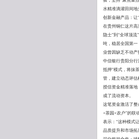
验，坚持“聚焦重
水精准滴灌田间地
创新金融产品：让
在贵州铜仁这片高
隐士”到“全球顶流
吨，稳居全国第一
业曾因缺乏不动产
中信银行贵阳分行
抵押”模式，将抹
管，建立动态评估机
授信资金精准落地
成了流动资本。
这笔资金激活了整
+茶园+农户”的
表示：“这种模式
品质提升和市场拓