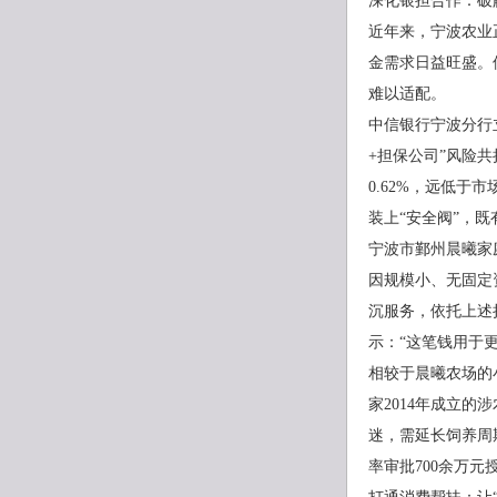
深化银担合作：破
近年来，宁波农业
金需求日益旺盛。
难以适配。
中信银行宁波分行
+担保公司”风险
0.62%，远低于
装上“安全阀”，
宁波市鄞州晨曦家
因规模小、无固定
沉服务，依托上述
示：“这笔钱用于
相较于晨曦农场的
家2014年成立
迷，需延长饲养周
率审批700余万