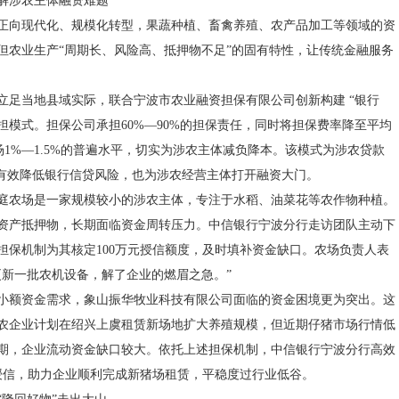
解涉农主体融资难题
正向现代化、规模化转型，果蔬种植、畜禽养殖、农产品加工等领域的资
但农业生产“周期长、风险高、抵押物不足”的固有特性，让传统金融服务
立足当地县域实际，联合宁波市农业融资担保有限公司创新构建 “银行
共担模式。担保公司承担60%—90%的担保责任，同时将担保费率降至平均
市场1%—1.5%的普遍水平，切实为涉农主体减负降本。该模式为涉农贷款
既有效降低银行信贷风险，也为涉农经营主体打开融资大门。
庭农场是一家规模较小的涉农主体，专注于水稻、油菜花等农作物种植。
资产抵押物，长期面临资金周转压力。中信银行宁波分行走访团队主动下
担保机制为其核定100万元授信额度，及时填补资金缺口。农场负责人表
更新一批农机设备，解了企业的燃眉之急。”
小额资金需求，象山振华牧业科技有限公司面临的资金困境更为突出。这
的涉农企业计划在绍兴上虞租赁新场地扩大养殖规模，但近期仔猪市场行情低
期，企业流动资金缺口较大。依托上述担保机制，中信银行宁波分行高效
元授信，助力企业顺利完成新猪场租赁，平稳度过行业低谷。