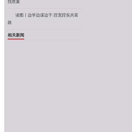
找答案
读图丨边学边谋边干 蹚宽蹚实共富
路
相关新闻