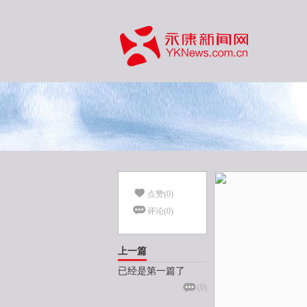
点赞(
0
)
评论(
0
)
上一篇
已经是第一篇了
(
0
)