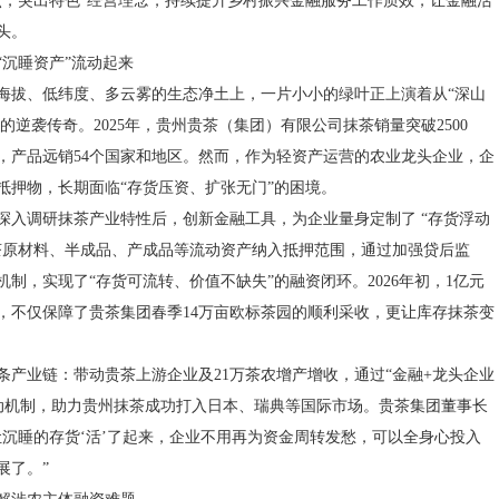
点，突出特色”经营理念，持续提升乡村振兴金融服务工作质效，让金融活
头。
“沉睡资产”流动起来
海拔、低纬度、多云雾的生态净土上，一片小小的绿叶正上演着从“深山
”的逆袭传奇。2025年，贵州贵茶（集团）有限公司抹茶销量突破2500
，产品远销54个国家和地区。然而，作为轻资产运营的农业龙头企业，企
抵押物，长期面临“存货压资、扩张无门”的困境。
深入调研抹茶产业特性后，创新金融工具，为企业量身定制了 “存货浮动
茶原材料、半成品、产成品等流动资产纳入抵押范围，通过加强贷后监
制，实现了“存货可流转、价值不缺失”的融资闭环。2026年初，1亿元
，不仅保障了贵茶集团春季14万亩欧标茶园的顺利采收，更让库存抹茶变
条产业链：带动贵茶上游企业及21万茶农增产增收，通过“金融+龙头企业
联动机制，助力贵州抹茶成功打入日本、瑞典等国际市场。贵茶集团董事长
让沉睡的存货‘活’了起来，企业不用再为资金周转发愁，可以全身心投入
展了。”