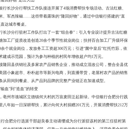
“隆回好物”走出大山
中信银行长沙分行帮扶工作队接连开展了4场消费帮扶专场活动。古法红糖、
米、军杰辣椒……这些带着露珠的“隆回好物”，通过中信银行搭建的“直
头直达城市餐桌。
行长沙分行驻村工作队打出了一套“组合拳”：引入专业设计提升古法红糖
糖加工厂提质改造创造20余个季节性就业岗位；扶持百合加工厂升级环保
0余个就业岗位，发放务工工资超300万元；引进“菌中皇后”红托竹荪，依
术建成示范园，预计为参与种植的村民年增收超户均1万元。
接隆回县供销社及多家农产品销售企业，推动成立混改公司，整合全县优
美团小象超市、朴朴超市等新兴电商，到直播带货，老屋村农产品的销售
条从田间到餐桌、从产品到品牌的完整产业链正在加速成型。
输血”到“造血”的转变
，亳州市谯城区立德镇何大村的万亩麦田泛起新绿。中信银行合肥分行践
里八年如一日深耕帮扶，累计向何大村捐赠201万元，开展消费帮扶212万
中信银行合肥分行选派干部赵良春主动请缨成为分行派驻该村的第三任驻村第