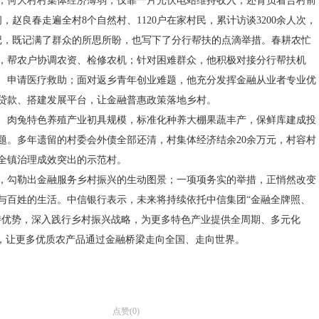
，何大村村集体经济薄弱，仅靠一片光伏电站维持收入，还背负着合村前
，赵良春走遍全村8个自然村、1120户在家村民，累计访谈3200余人次，
记，既记满了群众的所思所盼，也写下了分行帮扶的点滴举措。春耕农忙
，帮农户协调农资、检修农机；针对困难群众，他积极对接分行帮扶机
、申请医疗救助；面对返乡青年创业难题，他充分发挥金融从业者专业优
贷款、搭建发展平台，让金融普惠政策落地乡村。
、肉兔特色养殖产业初具规模，标准化种养大棚果蔬丰产，保鲜库建成投
题。多年遗留的村委会外债全部还清，村集体经济结余20余万元，村容村
全镇治理成效突出的示范村。
，勾勒出金融服务乡村振兴的生动图景；一项项务实的举措，正悄然改变
与百姓的生活。中信银行表示，未来将持续依托中信集团“金融全牌照、
特优势，深入践行乡村振兴战略，为更多特色产业提供全周期、多元化
”，让更多优质农产品通过金融桥梁走向全国、走向世界。
点赞(
0
)