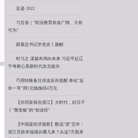
足迹·2022
习言道｜“职业教育前途广阔、大有
可为”
跟着总书记学党史丨旗帜
时习之 谋篇布局向未来 习近平赴辽
宁考察心系新时代东北振兴
巧用转账备注传送反诈提醒 奉化“反
诈一哥”用1元钱挽回4万元
【共同富裕在浙江】大时代，好日子
丨“蟹老板”的“创业经”
【中国蓝经济观察】数说“浙”五年：
浙江百姓幸福感从哪儿来？从这7方面来