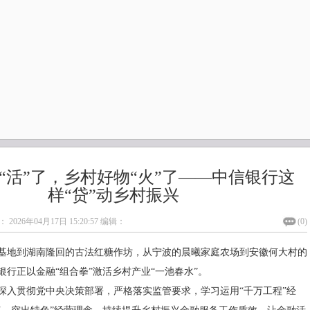
“活”了，乡村好物“火”了——中信银行这
样“贷”动乡村振兴
：
2026年04月17日 15:20:57
编辑：
(
0
)
基地到湖南隆回的古法红糖作坊，从宁波的晨曦家庭农场到安徽何大村的
银行正以金融“组合拳”激活乡村产业“一池春水”。
深入贯彻党中央决策部署，严格落实监管要求，学习运用“千万工程”经