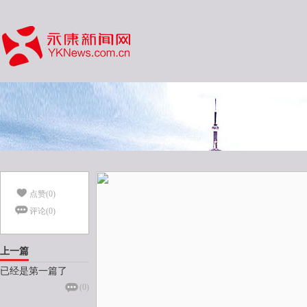
点赞(
0
)
评论(
0
)
上一篇
已经是第一篇了
(
0
)