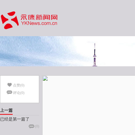
点赞(
0
)
评论(
0
)
上一篇
已经是第一篇了
(
0
)