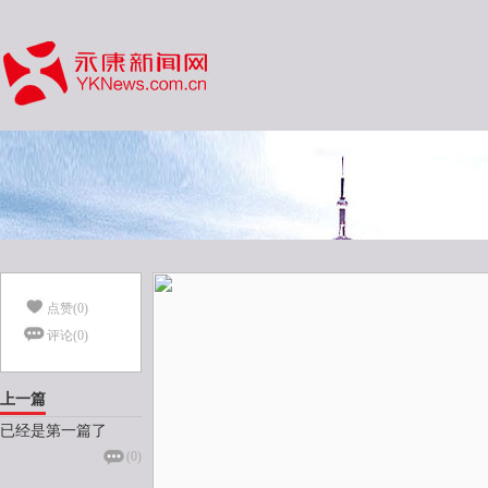
点赞(
0
)
评论(
0
)
上一篇
已经是第一篇了
(
0
)