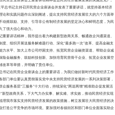
在民营企业座谈会上重要讲话精神促进民营经济健康发展的实施意见》。
习近平总书记主持召开民营企业座谈会并发表了重要讲话，就坚持基本经济
理论和实践问题作出深刻阐述，提出支持民营经济发展壮大的六个方面举
不动摇鼓励、支持、引导非公有制经济发展的坚定决心和鲜明态度，为民
入了强大信心和动力。
记重要讲话精神，我市提出着力构建新型政商关系、畅通政企沟通渠道、
制度、组织开展送服务解难题行动、深化“最多跑一次”改革、提高金融支
能力水平、加大上市公司纾困支持、拓宽民营企业融资渠道、帮助企业减
保险金融服务、鼓励科技创新、加快培育民营骨干企业、拓宽企业发展空
雄改革等举措，并明确了责任单位。
总书记在民营企业座谈会上的重要讲话，为我们做好新时代民营经济工作
各部门单位要认真贯彻落实党中央支持民营经济发展的一系列决策部署，
群众服务基层“三服务”十大行动，持续深化“两送两增”精准助企促发展活
清”新型政商关系，下大气力办实事、解实难、求实效，推动民营经济实现
梳理我市落实支持民营经济发展的政策措施，树立发展壮大民营经济的决
业打造公平竞争的市场环境。要加强对各镇街区和部门单位全面落实助企