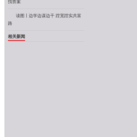
找答案
读图丨边学边谋边干 蹚宽蹚实共富
路
相关新闻