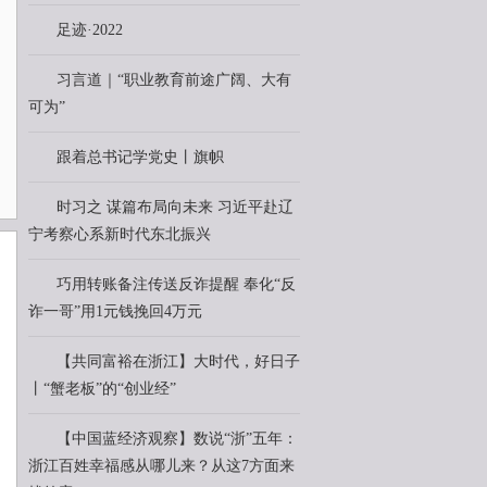
足迹·2022
习言道｜“职业教育前途广阔、大有
可为”
跟着总书记学党史丨旗帜
时习之 谋篇布局向未来 习近平赴辽
宁考察心系新时代东北振兴
巧用转账备注传送反诈提醒 奉化“反
诈一哥”用1元钱挽回4万元
【共同富裕在浙江】大时代，好日子
丨“蟹老板”的“创业经”
【中国蓝经济观察】数说“浙”五年：
浙江百姓幸福感从哪儿来？从这7方面来