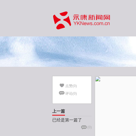
点赞(
0
)
评论(
0
)
上一篇
已经是第一篇了
(
0
)