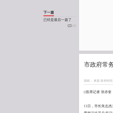
下一篇
已经是最后一篇了
(
0
)
市政府常务
源稿： 来源 发布时间
□首席记者 张赤奎
11日，市长朱志