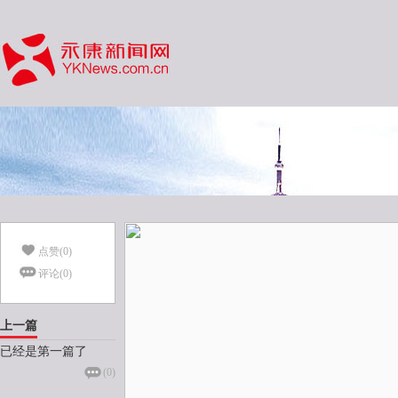
点赞(
0
)
评论(
0
)
上一篇
已经是第一篇了
(
0
)