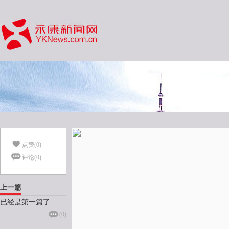
点赞(
0
)
评论(
0
)
上一篇
已经是第一篇了
(
0
)