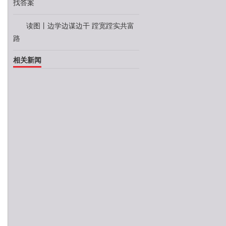
找答案
读图丨边学边谋边干 蹚宽蹚实共富
路
相关新闻