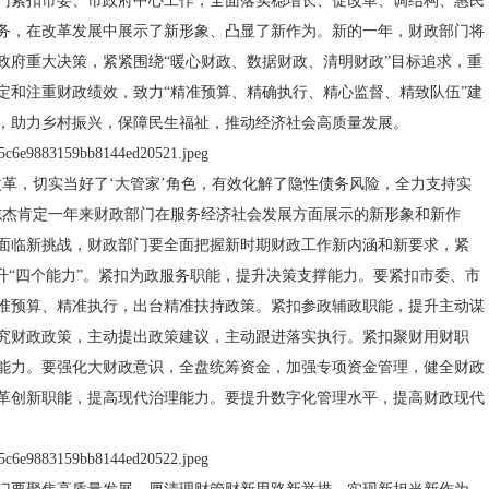
门紧扣市委、市政府中心工作，全面落实稳增长、促改革、调结构、惠民
务，在改革发展中展示了新形象、凸显了新作为。新的一年，财政部门将
政府重大决策，紧紧围绕“暖心财政、数据财政、清明财政”目标追求，重
定和注重财政绩效，致力“精准预算、精确执行、精心监督、精致队伍”建
，助力乡村振兴，保障民生福祉，推动经济社会高质量发展。
改革，切实当好了‘大管家’角色，有效化解了隐性债务风险，全力支持实
志杰肯定一年来财政部门在服务经济社会发展方面展示的新形象和新作
面临新挑战，财政部门要全面把握新时期财政工作新内涵和新要求，紧
提升“四个能力”。紧扣为政服务职能，提升决策支撑能力。要紧扣市委、市
准预算、精准执行，出台精准扶持政策。紧扣参政辅政职能，提升主动谋
究财政政策，主动提出政策建议，主动跟进落实执行。紧扣聚财用财职
能力。要强化大财政意识，全盘统筹资金，加强专项资金管理，健全财政
革创新职能，提高现代治理能力。要提升数字化管理水平，提高财政现代