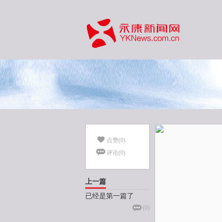
点赞(
0
)
评论(
0
)
上一篇
已经是第一篇了
(
0
)