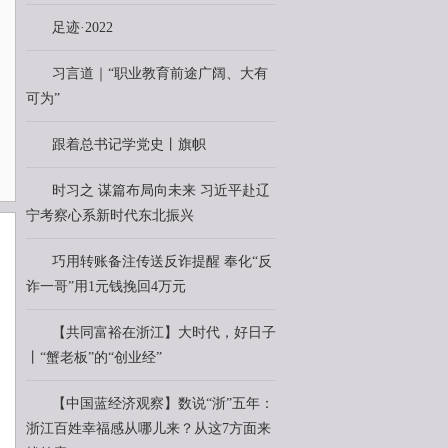
足迹·2022
习言道｜“职业教育前途广阔、大有
可为”
跟着总书记学党史丨旗帜
时习之 谋篇布局向未来 习近平赴辽
宁考察心系新时代东北振兴
巧用转账备注传送反诈提醒 奉化“反
诈一哥”用1元钱挽回4万元
【共同富裕在浙江】大时代，好日子
丨“蟹老板”的“创业经”
【中国蓝经济观察】数说“浙”五年：
浙江百姓幸福感从哪儿来？从这7方面来