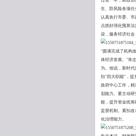
过去一年，财政部
生、防风险各项任
认真执行市委、市
点抓好强化预算法
设，服务经济社会
“圆满完成了机构
体经济发展。”朱
为。他说，新时代
扣“四大职能”，
政府中心工作，精
划能力。要主动研
能，提升资金统筹
监督机制。紧扣改
化治理能力。