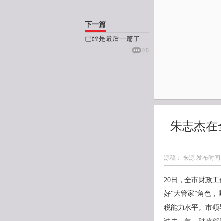
下一篇
已经是最后一篇了
(
0
)
朱志杰在
源稿： 来源 发布时间
20日，全市财政
好“大管家”角色，
税能力水平。市领